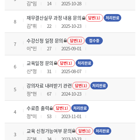
김*임
14
2025-10-28
재무결산실무 과정 내용 문의
답변(1)
처리완료
8
김*휘
22
2025-10-23
수강신청 일정 문의
답변(1)
접수중
7
이*민
27
2025-09-01
교육일정 문의
답변(1)
처리완료
6
신*정
31
2025-08-07
강의자료 내려받기 관련
답변(1)
처리완료
5
정*현
67
2024-10-23
수료증 출력
답변(1)
처리완료
4
정*미
53
2023-11-01
교육 신청가능여부 문의
답변(1)
처리완료
3
김*본
34
2023-10-23