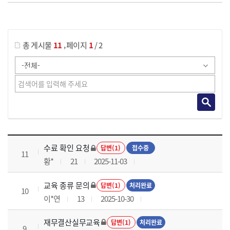
게시물 검색
,
총 게시물
11
페이지
1
/ 2
재무결산실무 과정 목록 으로 번호, 제목, 작성자, 조회수, 등록 일로 나열 되고 있습니다.
수료 확인 요청
답변(1)
접수중
11
황*
21
2025-11-03
교육 종류 문의
답변(1)
처리완료
10
이*연
13
2025-10-30
재무결산실무교육
답변(1)
처리완료
9