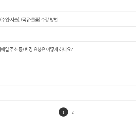
입·지출), (국유·물품) 수강 방법
이메일 주소 등) 변경 요청은 어떻게 하나요?
2
1