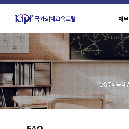
재무
발생주의·복식부
FAQ