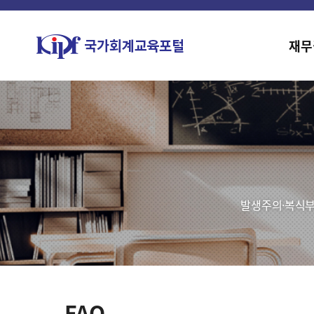
재무
발생주의·복식부
FAQ