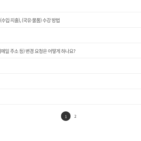
입·지출), (국유·물품) 수강 방법
이메일 주소 등) 변경 요청은 어떻게 하나요?
2
1