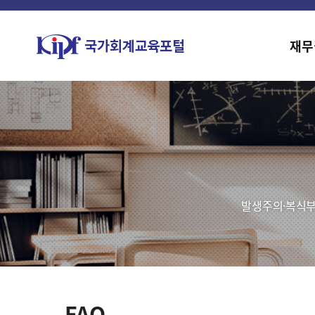
재무
발생주의·복식부
FAQ