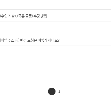
입·지출), (국유·물품) 수강 방법
이메일 주소 등) 변경 요청은 어떻게 하나요?
2
1