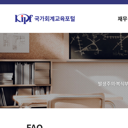
재무
발생주의·복식부
FAQ