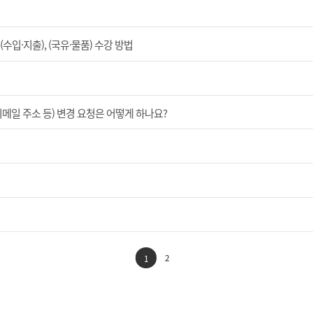
입·지출), (국유·물품) 수강 방법
이메일 주소 등) 변경 요청은 어떻게 하나요?
2
1