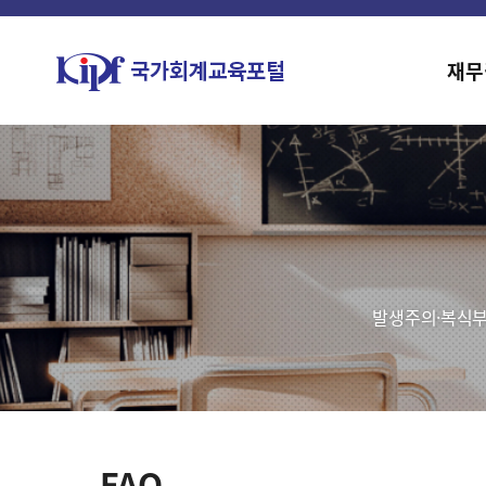
재무
발생주의·복식부
FAQ