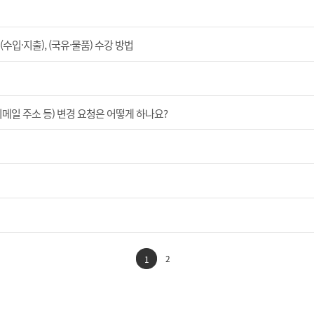
입·지출), (국유·물품) 수강 방법
이메일 주소 등) 변경 요청은 어떻게 하나요?
2
1