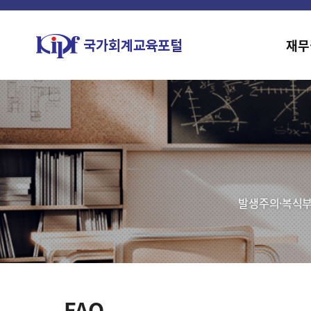
재무
발생주의·복식부
FAQ