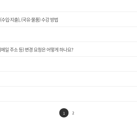
입·지출), (국유·물품) 수강 방법
이메일 주소 등) 변경 요청은 어떻게 하나요?
2
1