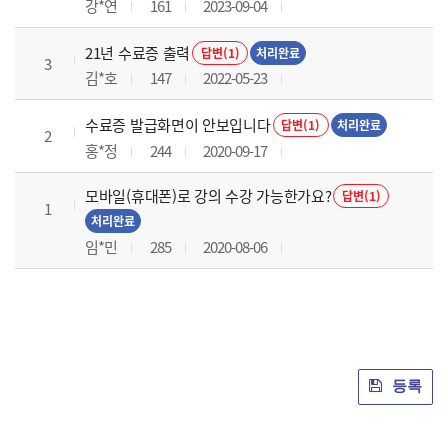
강*연
161
2023-09-04
21년 수료증 출력
답변(1)
처리완료
3
김*호
147
2022-05-23
수료증 발급화면이 안보입니다
답변(1)
처리완료
2
홍*정
244
2020-09-17
모바일(휴대폰)로 강의 수강 가능한가요?
답변(1)
1
처리완료
임*민
285
2020-08-06
등록