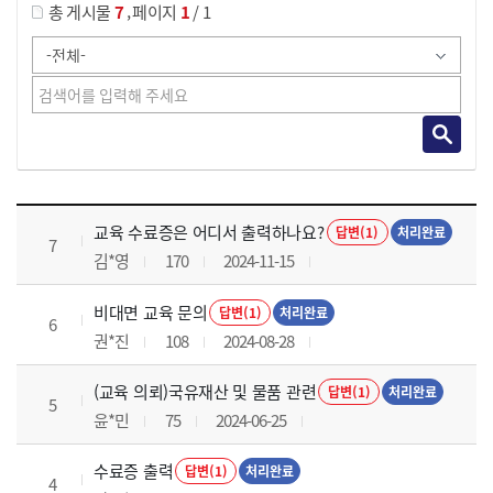
,
총 게시물
7
페이지
1
/ 1
교육전반 목록 으로 번호, 제목, 작성자, 조회수, 등록 일로 나열 되고 있습니다.
교육 수료증은 어디서 출력하나요?
답변(1)
처리완료
7
김*영
170
2024-11-15
비대면 교육 문의
답변(1)
처리완료
6
권*진
108
2024-08-28
(교육 의뢰)국유재산 및 물품 관련
답변(1)
처리완료
5
윤*민
75
2024-06-25
수료증 출력
답변(1)
처리완료
4