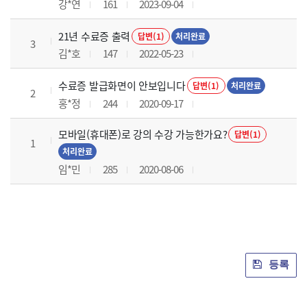
강*연
161
2023-09-04
21년 수료증 출력
답변(1)
처리완료
3
김*호
147
2022-05-23
수료증 발급화면이 안보입니다
답변(1)
처리완료
2
홍*정
244
2020-09-17
모바일(휴대폰)로 강의 수강 가능한가요?
답변(1)
1
처리완료
임*민
285
2020-08-06
등록