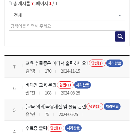
,
총 게시물
7
페이지
1
/ 1
교육전반 목록 으로 번호, 제목, 작성자, 조회수, 등록 일로 나열 되고 있습니다.
교육 수료증은 어디서 출력하나요?
답변(1)
처리완료
7
김*영
170
2024-11-15
비대면 교육 문의
답변(1)
처리완료
6
권*진
108
2024-08-28
(교육 의뢰)국유재산 및 물품 관련
답변(1)
처리완료
5
윤*민
75
2024-06-25
수료증 출력
답변(1)
처리완료
4