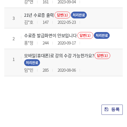
강*연
161
2023-09-04
21년 수료증 출력
답변(1)
처리완료
3
김*호
147
2022-05-23
수료증 발급화면이 안보입니다
답변(1)
처리완료
2
홍*정
244
2020-09-17
모바일(휴대폰)로 강의 수강 가능한가요?
답변(1)
1
처리완료
임*민
285
2020-08-06
등록