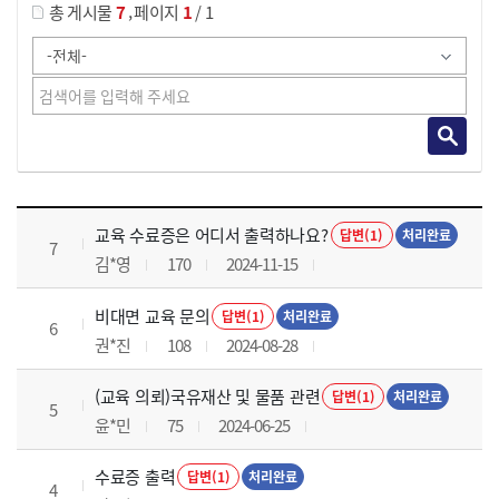
,
총 게시물
7
페이지
1
/ 1
교육전반 목록 으로 번호, 제목, 작성자, 조회수, 등록 일로 나열 되고 있습니다.
교육 수료증은 어디서 출력하나요?
답변(1)
처리완료
7
김*영
170
2024-11-15
비대면 교육 문의
답변(1)
처리완료
6
권*진
108
2024-08-28
(교육 의뢰)국유재산 및 물품 관련
답변(1)
처리완료
5
윤*민
75
2024-06-25
수료증 출력
답변(1)
처리완료
4