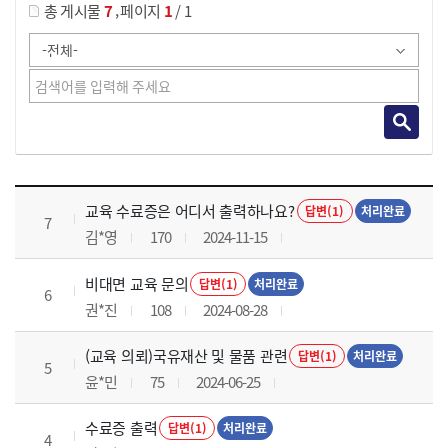
,
총 게시물
7
페이지
1
/ 1
교육전반 목록 으로 번호, 제목, 작성자, 조회수, 등록 일로 나열 되고 있습니다.
교육 수료증은 어디서 출력하나요?
답변(1)
처리완료
7
김*영
170
2024-11-15
비대면 교육 문의
답변(1)
처리완료
6
권*진
108
2024-08-28
(교육 의뢰)국유재산 및 물품 관련
답변(1)
처리완료
5
윤*민
75
2024-06-25
수료증 출력
답변(1)
처리완료
4