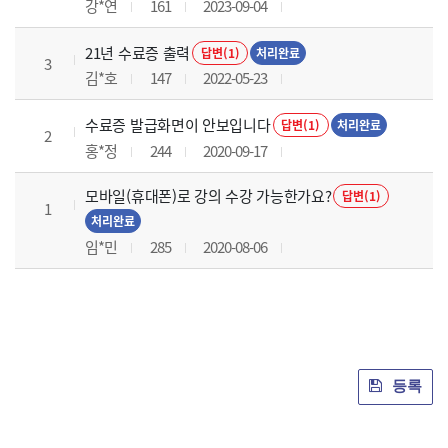
강*연
161
2023-09-04
21년 수료증 출력
답변(1)
처리완료
3
김*호
147
2022-05-23
수료증 발급화면이 안보입니다
답변(1)
처리완료
2
홍*정
244
2020-09-17
모바일(휴대폰)로 강의 수강 가능한가요?
답변(1)
1
처리완료
임*민
285
2020-08-06
등록