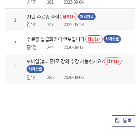
강*연
161
2023-09-04
21년 수료증 출력
답변(1)
처리완료
3
김*호
147
2022-05-23
수료증 발급화면이 안보입니다
답변(1)
처리완료
2
홍*정
244
2020-09-17
모바일(휴대폰)로 강의 수강 가능한가요?
답변(1)
1
처리완료
임*민
285
2020-08-06
등록