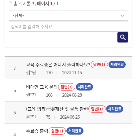
,
총 게시물
7
페이지
1
/ 1
교육전반 목록 으로 번호, 제목, 작성자, 조회수, 등록 일로 나열 되고 있습니다.
교육 수료증은 어디서 출력하나요?
답변(1)
처리완료
7
김*영
170
2024-11-15
비대면 교육 문의
답변(1)
처리완료
6
권*진
108
2024-08-28
(교육 의뢰)국유재산 및 물품 관련
답변(1)
처리완료
5
윤*민
75
2024-06-25
수료증 출력
답변(1)
처리완료
4