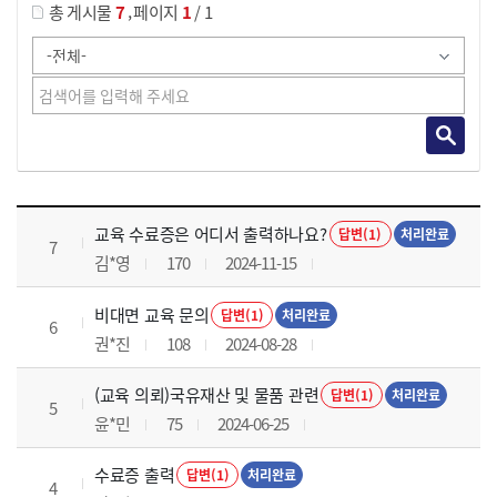
,
총 게시물
7
페이지
1
/ 1
교육전반 목록 으로 번호, 제목, 작성자, 조회수, 등록 일로 나열 되고 있습니다.
교육 수료증은 어디서 출력하나요?
답변(1)
처리완료
7
김*영
170
2024-11-15
비대면 교육 문의
답변(1)
처리완료
6
권*진
108
2024-08-28
(교육 의뢰)국유재산 및 물품 관련
답변(1)
처리완료
5
윤*민
75
2024-06-25
수료증 출력
답변(1)
처리완료
4