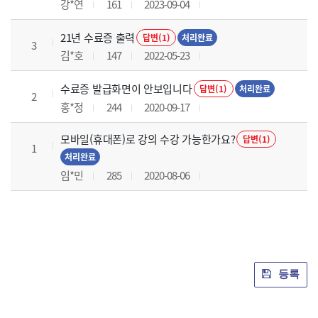
강*연
161
2023-09-04
21년 수료증 출력
답변(1)
처리완료
3
김*호
147
2022-05-23
수료증 발급화면이 안보입니다
답변(1)
처리완료
2
홍*정
244
2020-09-17
모바일(휴대폰)로 강의 수강 가능한가요?
답변(1)
1
처리완료
임*민
285
2020-08-06
등록