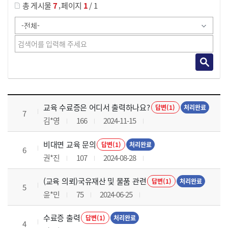
,
총 게시물
7
페이지
1
/ 1
교육전반 목록 으로 번호, 제목, 작성자, 조회수, 등록 일로 나열 되고 있습니다.
교육 수료증은 어디서 출력하나요?
답변(1)
처리완료
7
김*영
166
2024-11-15
비대면 교육 문의
답변(1)
처리완료
6
권*진
107
2024-08-28
(교육 의뢰)국유재산 및 물품 관련
답변(1)
처리완료
5
윤*민
75
2024-06-25
수료증 출력
답변(1)
처리완료
4