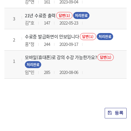
강*연
161
2023-09-04
21년 수료증 출력
답변(1)
처리완료
3
김*호
147
2022-05-23
수료증 발급화면이 안보입니다
답변(1)
처리완료
2
홍*정
244
2020-09-17
모바일(휴대폰)로 강의 수강 가능한가요?
답변(1)
1
처리완료
임*민
285
2020-08-06
등록