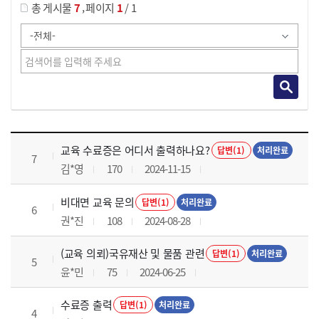
,
총 게시물
7
페이지
1
/ 1
교육전반 목록 으로 번호, 제목, 작성자, 조회수, 등록 일로 나열 되고 있습니다.
교육 수료증은 어디서 출력하나요?
답변(1)
처리완료
7
김*영
170
2024-11-15
비대면 교육 문의
답변(1)
처리완료
6
권*진
108
2024-08-28
(교육 의뢰)국유재산 및 물품 관련
답변(1)
처리완료
5
윤*민
75
2024-06-25
수료증 출력
답변(1)
처리완료
4