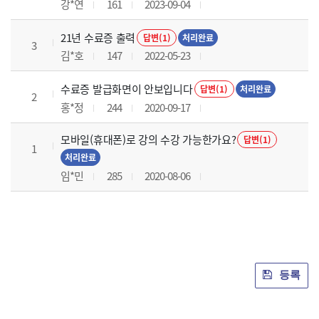
강*연
161
2023-09-04
21년 수료증 출력
답변(1)
처리완료
3
김*호
147
2022-05-23
수료증 발급화면이 안보입니다
답변(1)
처리완료
2
홍*정
244
2020-09-17
모바일(휴대폰)로 강의 수강 가능한가요?
답변(1)
1
처리완료
임*민
285
2020-08-06
등록