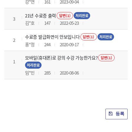
강*연
161
2023-09-04
21년 수료증 출력
답변(1)
처리완료
3
김*호
147
2022-05-23
수료증 발급화면이 안보입니다
답변(1)
처리완료
2
홍*정
244
2020-09-17
모바일(휴대폰)로 강의 수강 가능한가요?
답변(1)
1
처리완료
임*민
285
2020-08-06
등록