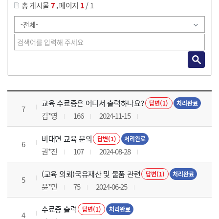
,
총 게시물
7
페이지
1
/ 1
교육전반 목록 으로 번호, 제목, 작성자, 조회수, 등록 일로 나열 되고 있습니다.
교육 수료증은 어디서 출력하나요?
답변(1)
처리완료
7
김*영
166
2024-11-15
비대면 교육 문의
답변(1)
처리완료
6
권*진
107
2024-08-28
(교육 의뢰)국유재산 및 물품 관련
답변(1)
처리완료
5
윤*민
75
2024-06-25
수료증 출력
답변(1)
처리완료
4