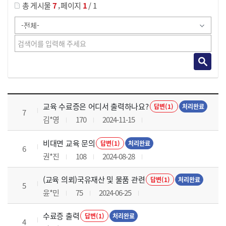
,
총 게시물
7
페이지
1
/ 1
교육전반 목록 으로 번호, 제목, 작성자, 조회수, 등록 일로 나열 되고 있습니다.
교육 수료증은 어디서 출력하나요?
답변(1)
처리완료
7
김*영
170
2024-11-15
비대면 교육 문의
답변(1)
처리완료
6
권*진
108
2024-08-28
(교육 의뢰)국유재산 및 물품 관련
답변(1)
처리완료
5
윤*민
75
2024-06-25
수료증 출력
답변(1)
처리완료
4