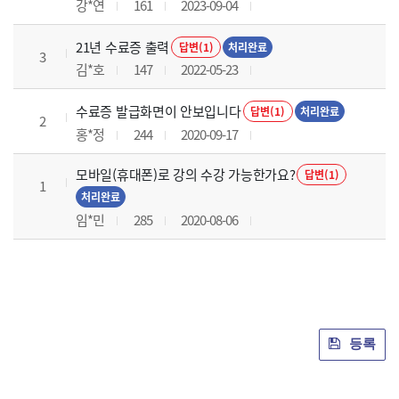
강*연
161
2023-09-04
21년 수료증 출력
답변(1)
처리완료
3
김*호
147
2022-05-23
수료증 발급화면이 안보입니다
답변(1)
처리완료
2
홍*정
244
2020-09-17
모바일(휴대폰)로 강의 수강 가능한가요?
답변(1)
1
처리완료
임*민
285
2020-08-06
등록