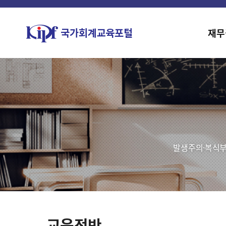
재무
발생주의·복식부
교육전반