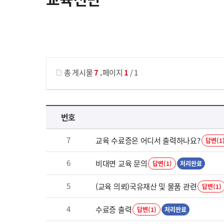
게시물 검색
,
총 게시물
7
페이지
1
/ 1
교육전반 목록 으로 번호, 제목, 작성자, 조회수, 등록 일로 나열 되고 있습니다.
번호
7
교육 수료증은 어디서 출력하나요?
답변(1
6
비대면 교육 문의
답변(1)
처리완료
5
(교육 의뢰)국유재산 및 물품 관련
답변(1)
4
수료증 출력
답변(1)
처리완료