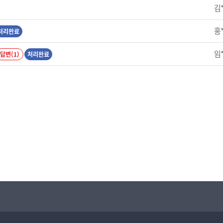
김
홍
처리완료
임
답변(1)
처리완료