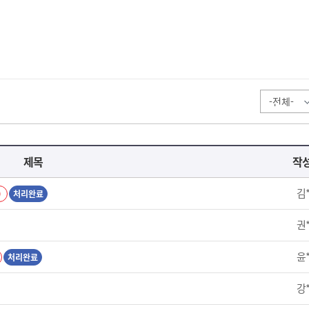
제목
작
김
)
처리완료
권
윤
처리완료
강