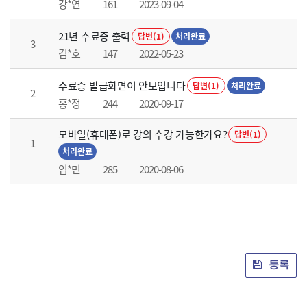
강*연
161
2023-09-04
21년 수료증 출력
답변(1)
처리완료
3
김*호
147
2022-05-23
수료증 발급화면이 안보입니다
답변(1)
처리완료
2
홍*정
244
2020-09-17
모바일(휴대폰)로 강의 수강 가능한가요?
답변(1)
1
처리완료
임*민
285
2020-08-06
등록