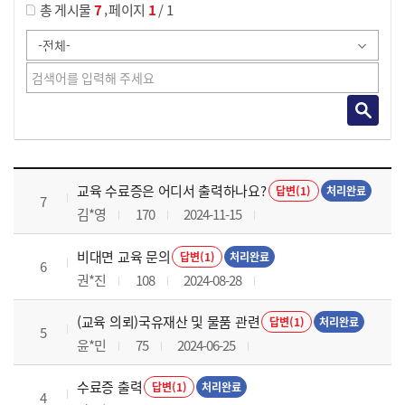
,
총 게시물
7
페이지
1
/ 1
교육전반 목록 으로 번호, 제목, 작성자, 조회수, 등록 일로 나열 되고 있습니다.
교육 수료증은 어디서 출력하나요?
답변(1)
처리완료
7
김*영
170
2024-11-15
비대면 교육 문의
답변(1)
처리완료
6
권*진
108
2024-08-28
(교육 의뢰)국유재산 및 물품 관련
답변(1)
처리완료
5
윤*민
75
2024-06-25
수료증 출력
답변(1)
처리완료
4