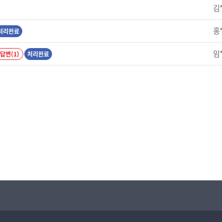
김
홍
처리완료
임
답변(1)
처리완료