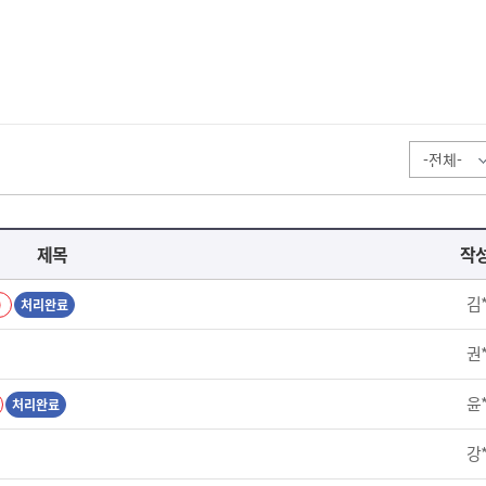
제목
작
김
)
처리완료
권
윤
처리완료
강