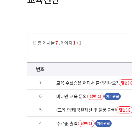
게시물 검색
,
총 게시물
7
페이지
1
/ 1
교육전반 목록 으로 번호, 제목, 작성자, 조회수, 등록 일로 나열 되고 있습니다.
번호
7
교육 수료증은 어디서 출력하나요?
답변(1
6
비대면 교육 문의
답변(1)
처리완료
5
(교육 의뢰)국유재산 및 물품 관련
답변(1)
4
수료증 출력
답변(1)
처리완료