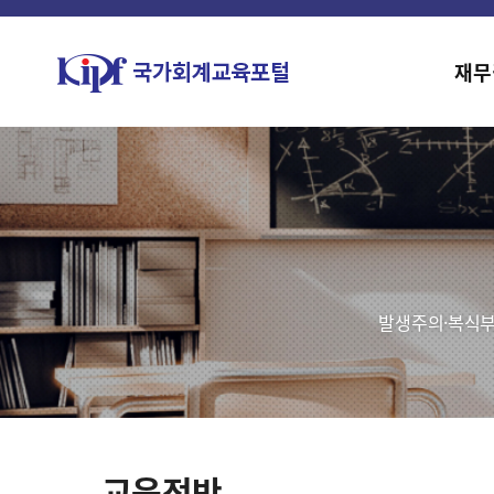
재무
발생주의·복식부
교육전반