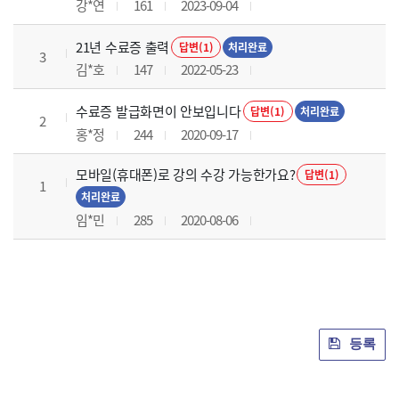
강*연
161
2023-09-04
21년 수료증 출력
답변(1)
처리완료
3
김*호
147
2022-05-23
수료증 발급화면이 안보입니다
답변(1)
처리완료
2
홍*정
244
2020-09-17
모바일(휴대폰)로 강의 수강 가능한가요?
답변(1)
1
처리완료
임*민
285
2020-08-06
등록