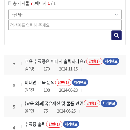
,
총 게시물
7
페이지
1
/ 1
교육전반 목록 으로 번호, 제목, 작성자, 조회수, 등록 일로 나열 되고 있습니다.
교육 수료증은 어디서 출력하나요?
답변(1)
처리완료
7
김*영
170
2024-11-15
비대면 교육 문의
답변(1)
처리완료
6
권*진
108
2024-08-28
(교육 의뢰)국유재산 및 물품 관련
답변(1)
처리완료
5
윤*민
75
2024-06-25
수료증 출력
답변(1)
처리완료
4