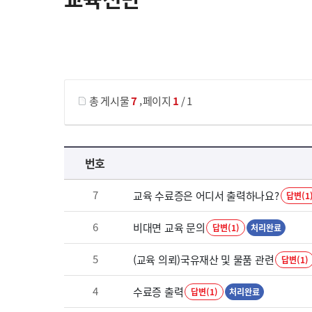
게시물 검색
,
총 게시물
7
페이지
1
/ 1
교육전반 목록 으로 번호, 제목, 작성자, 조회수, 등록 일로 나열 되고 있습니다.
번호
7
교육 수료증은 어디서 출력하나요?
답변(1
6
비대면 교육 문의
답변(1)
처리완료
5
(교육 의뢰)국유재산 및 물품 관련
답변(1)
4
수료증 출력
답변(1)
처리완료