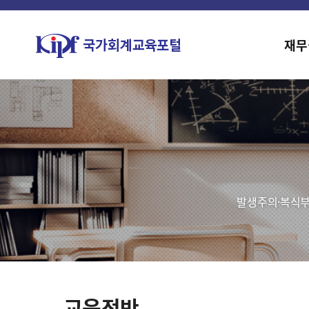
재무
발생주의·복식부
교육전반