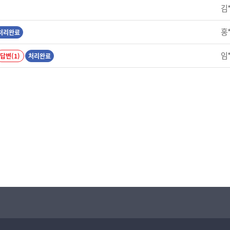
김
홍
처리완료
임
답변(1)
처리완료