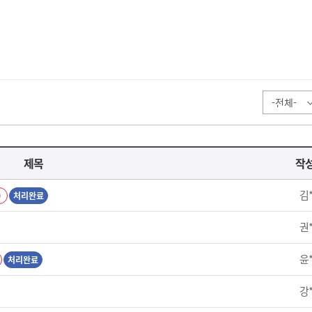
제목
작
김
)
처리완료
권
윤
처리완료
강