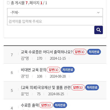
,
총 게시물
7
페이지
1
/ 1
교육전반 목록 으로 번호, 제목, 작성자, 조회수, 등록 일로 나열 되고 있습니다.
교육 수료증은 어디서 출력하나요?
답변(1)
처리완료
7
김*영
170
2024-11-15
비대면 교육 문의
답변(1)
처리완료
6
권*진
108
2024-08-28
(교육 의뢰)국유재산 및 물품 관련
답변(1)
처리완료
5
윤*민
75
2024-06-25
수료증 출력
답변(1)
처리완료
4