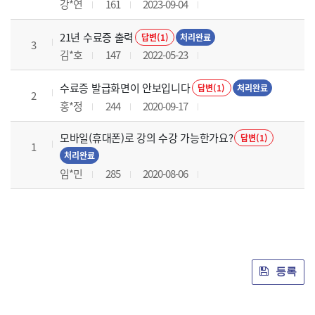
강*연
161
2023-09-04
21년 수료증 출력
답변(1)
처리완료
3
김*호
147
2022-05-23
수료증 발급화면이 안보입니다
답변(1)
처리완료
2
홍*정
244
2020-09-17
모바일(휴대폰)로 강의 수강 가능한가요?
답변(1)
1
처리완료
임*민
285
2020-08-06
등록