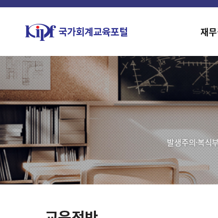
재무
발생주의·복식부
교육전반