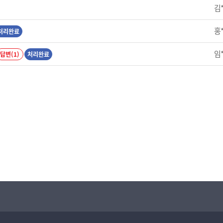
김
홍
처리완료
임
답변(1)
처리완료