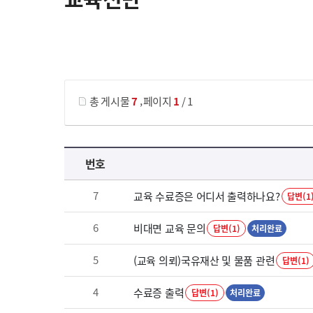
게시물 검색
,
총 게시물
7
페이지
1
/ 1
교육전반 목록 으로 번호, 제목, 작성자, 조회수, 등록 일로 나열 되고 있습니다.
번호
7
교육 수료증은 어디서 출력하나요?
답변(1
6
비대면 교육 문의
답변(1)
처리완료
5
(교육 의뢰)국유재산 및 물품 관련
답변(1)
4
수료증 출력
답변(1)
처리완료