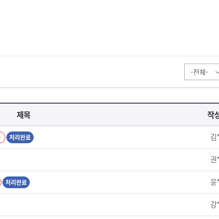
제목
작
김
)
처리완료
권
윤
처리완료
강