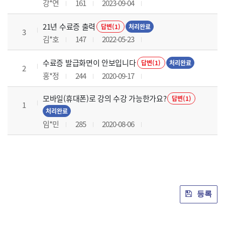
강*연
161
2023-09-04
21년 수료증 출력
답변(1)
처리완료
3
김*호
147
2022-05-23
수료증 발급화면이 안보입니다
답변(1)
처리완료
2
홍*정
244
2020-09-17
모바일(휴대폰)로 강의 수강 가능한가요?
답변(1)
1
처리완료
임*민
285
2020-08-06
등록