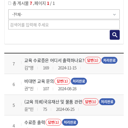
,
총 게시물
7
페이지
1
/ 1
교육전반 목록 으로 번호, 제목, 작성자, 조회수, 등록 일로 나열 되고 있습니다.
교육 수료증은 어디서 출력하나요?
답변(1)
처리완료
7
김*영
169
2024-11-15
비대면 교육 문의
답변(1)
처리완료
6
권*진
107
2024-08-28
(교육 의뢰)국유재산 및 물품 관련
답변(1)
처리완료
5
윤*민
75
2024-06-25
수료증 출력
답변(1)
처리완료
4