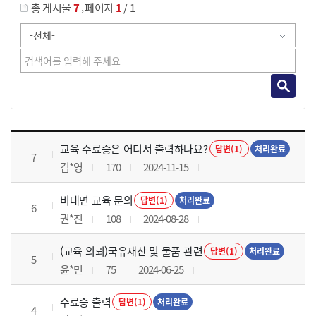
,
총 게시물
7
페이지
1
/ 1
교육전반 목록 으로 번호, 제목, 작성자, 조회수, 등록 일로 나열 되고 있습니다.
교육 수료증은 어디서 출력하나요?
답변(1)
처리완료
7
김*영
170
2024-11-15
비대면 교육 문의
답변(1)
처리완료
6
권*진
108
2024-08-28
(교육 의뢰)국유재산 및 물품 관련
답변(1)
처리완료
5
윤*민
75
2024-06-25
수료증 출력
답변(1)
처리완료
4