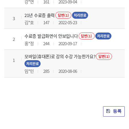
강*연
161
2023-09-04
21년 수료증 출력
답변(1)
처리완료
3
김*호
147
2022-05-23
수료증 발급화면이 안보입니다
답변(1)
처리완료
2
홍*정
244
2020-09-17
모바일(휴대폰)로 강의 수강 가능한가요?
답변(1)
1
처리완료
임*민
285
2020-08-06
등록