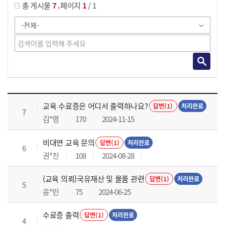
,
총 게시물
7
페이지
1
/ 1
교육전반 목록 으로 번호, 제목, 작성자, 조회수, 등록 일로 나열 되고 있습니다.
교육 수료증은 어디서 출력하나요?
답변(1)
처리완료
7
김*영
170
2024-11-15
비대면 교육 문의
답변(1)
처리완료
6
권*진
108
2024-08-28
(교육 의뢰)국유재산 및 물품 관련
답변(1)
처리완료
5
윤*민
75
2024-06-25
수료증 출력
답변(1)
처리완료
4