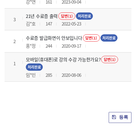
강*연
161
2023-09-04
21년 수료증 출력
답변(1)
처리완료
3
김*호
147
2022-05-23
수료증 발급화면이 안보입니다
답변(1)
처리완료
2
홍*정
244
2020-09-17
모바일(휴대폰)로 강의 수강 가능한가요?
답변(1)
1
처리완료
임*민
285
2020-08-06
등록