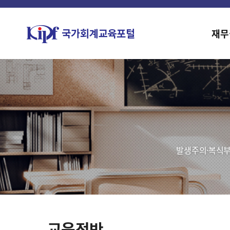
재무
발생주의·복식부
교육전반