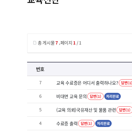
게시물 검색
,
총 게시물
7
페이지
1
/ 1
교육전반 목록 으로 번호, 제목, 작성자, 조회수, 등록 일로 나열 되고 있습니다.
번호
7
교육 수료증은 어디서 출력하나요?
답변(1
6
비대면 교육 문의
답변(1)
처리완료
5
(교육 의뢰)국유재산 및 물품 관련
답변(1)
4
수료증 출력
답변(1)
처리완료