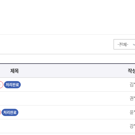
제목
작
김
)
처리완료
권
윤
처리완료
강