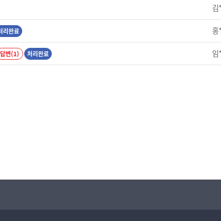
김
홍
처리완료
임
답변(1)
처리완료