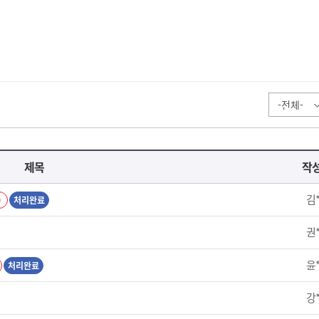
제목
작
김
)
처리완료
권
윤
처리완료
강