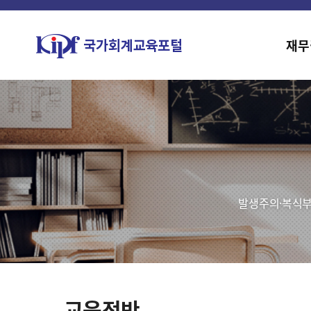
재무
발생주의·복식부
교육전반