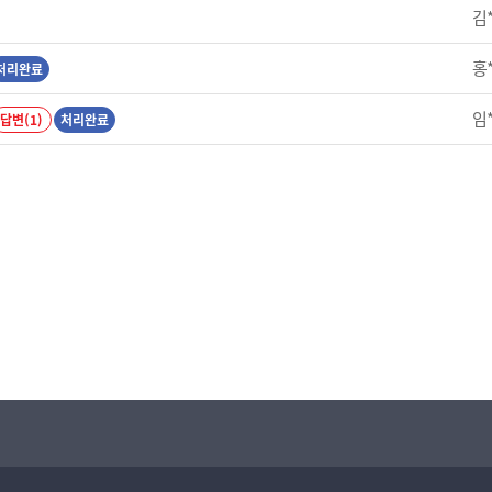
김
홍
처리완료
임
답변(1)
처리완료