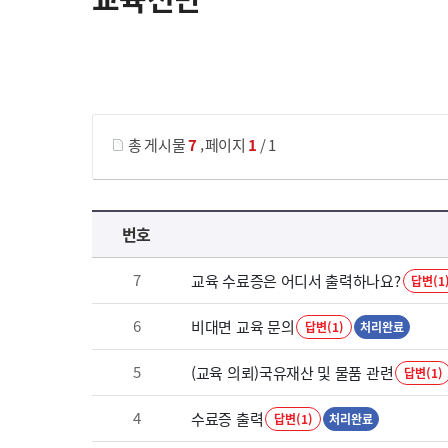
게시물 검색
,
총 게시물
7
페이지
1
/ 1
교육전반 목록 으로 번호, 제목, 작성자, 조회수, 등록 일로 나열 되고 있습니다.
번호
7
교육 수료증은 어디서 출력하나요?
답변(1
6
비대면 교육 문의
답변(1)
처리완료
5
(교육 의뢰)국유재산 및 물품 관련
답변(1)
4
수료증 출력
답변(1)
처리완료