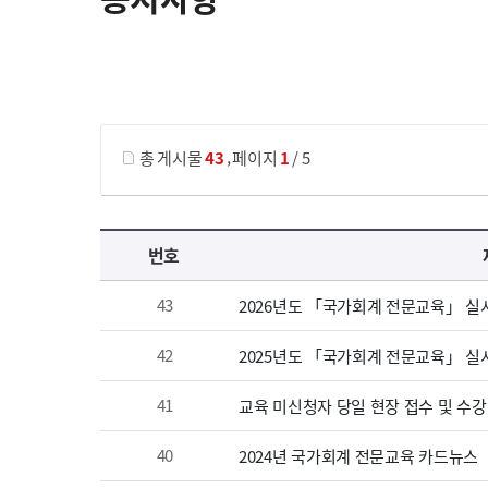
게시물 검색
,
총 게시물
43
페이지
1
/ 5
공지사항 목록 으로 번호, 제목, 작성자, 조회수, 등록 일, 첨부파일로 나열 되고 있습니다.
번호
43
2026년도 「국가회계 전문교육」 실
42
2025년도 「국가회계 전문교육」 실
41
교육 미신청자 당일 현장 접수 및 수강
40
2024년 국가회계 전문교육 카드뉴스